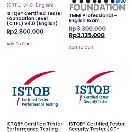
ISTQB® Certified Tester
TMMi Professional –
Foundation Level
English Exam
(CTFL) v4.0 (English)
Rp
3.300.000
Rp
2.800.000
Rp
3.135.000
Add To Cart
Add To Cart
ISTQB® Certified Tester
ISTQB® Certified Tester
Performance Testing
Security Tester (CT-