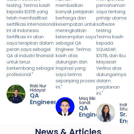
testing. Terima kasih
memberikan
pemahaman
kepada IDSTB yang
banyak pelajaran
saya tentang
telah memfasilitasi
berharga dan
prinsip utama
sertifikasi internasional
kesempatan untuk
software
ini di Indonesia.
meningkatkan
testing.
Sertifikasi ini akan
keterampilan saya
Terima kasih
saya terapkan dalam
sebagai QA
kepada
peran saya sebagai
Engineer. Terima
SQUADAP,
QA di industri finansial
kasih atas
IDSTB, dan Ibu
untuk terus
dukungan dan
Mayasari
berkembang sebagai
inspirasi yang
Verlina atas
profesional."
saya terima
dukungannya
sepanjang proses
dalam
Riski Nur
ini."
perjalanan
Hidayat
ini."
QA
Maq Riki
Engineer
Sandi
Indri
QA
Situm
Sr. 
Engineer
Engi
News & Articles