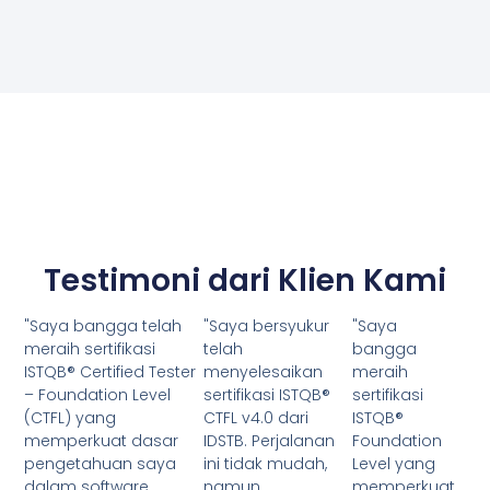
Testimoni dari Klien Kami
"Saya bangga telah
"Saya bersyukur
"Saya
meraih sertifikasi
telah
bangga
ISTQB® Certified Tester
menyelesaikan
meraih
– Foundation Level
sertifikasi ISTQB®
sertifikasi
(CTFL) yang
CTFL v4.0 dari
ISTQB®
memperkuat dasar
IDSTB. Perjalanan
Foundation
pengetahuan saya
ini tidak mudah,
Level yang
dalam software
namun
memperkuat