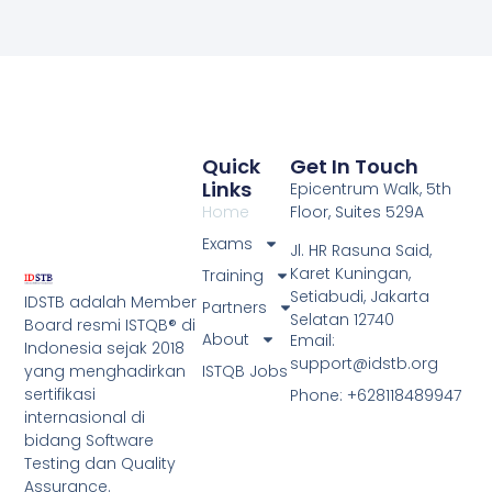
Quick
Get In Touch
Links
Epicentrum Walk, 5th
Home
Floor, Suites 529A
Exams
Jl. HR Rasuna Said,
Karet Kuningan,
Training
Setiabudi, Jakarta
IDSTB adalah Member
Partners
Selatan 12740
Board resmi ISTQB® di
About
Email:
Indonesia sejak 2018
support@idstb.org
ISTQB Jobs
yang menghadirkan
sertifikasi
Phone: +628118489947
internasional di
bidang Software
Testing dan Quality
Assurance.